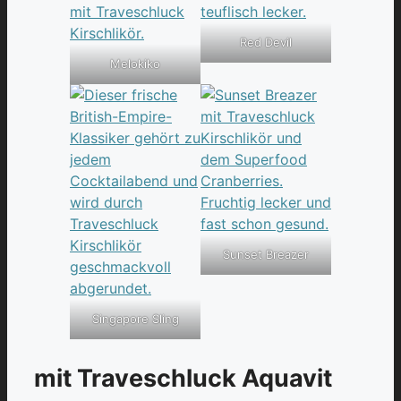
Red Devil
Melokiko
Sunset Breazer
Singapore Sling
mit Traveschluck Aquavit