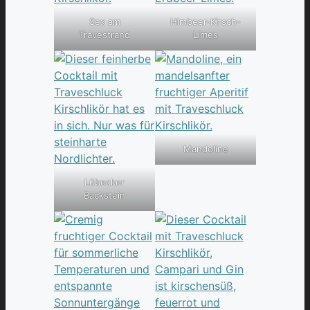
Sex am
Himbeer-Kirsch-
Travestrand
Limes
Mandoline
Lübecker
Backstein