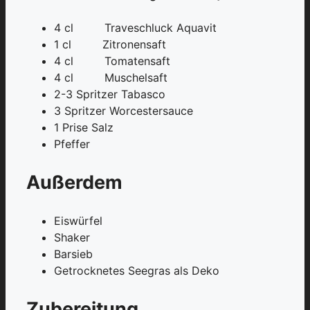
4 cl Traveschluck Aquavit
1 cl Zitronensaft
4 cl Tomatensaft
4 cl Muschelsaft
2-3 Spritzer Tabasco
3 Spritzer Worcestersauce
1 Prise Salz
Pfeffer
Außerdem
Eiswürfel
Shaker
Barsieb
Getrocknetes Seegras als Deko
Zubereitung