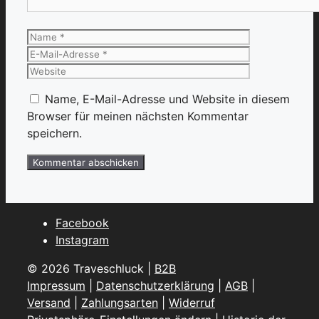
Name
E-
Mail-
Website
Adresse
Name, E-Mail-Adresse und Website in diesem
Browser für meinen nächsten Kommentar
speichern.
Facebook
Instagram
© 2026 Traveschluck |
B2B
Impressum
|
Datenschutzerklärung
|
AGB
|
Versand
|
Zahlungsarten
|
Widerruf