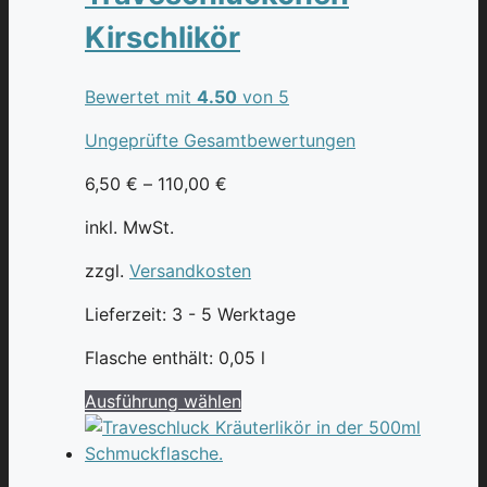
Die
Kirschlikör
Optionen
können
auf
Bewertet mit
4.50
von 5
der
Ungeprüfte Gesamtbewertungen
Produktseite
gewählt
6,50
€
–
110,00
€
werden
inkl. MwSt.
zzgl.
Versandkosten
Lieferzeit:
3 - 5 Werktage
Flasche enthält: 0,05
l
Dieses
Ausführung wählen
Produkt
weist
mehrere