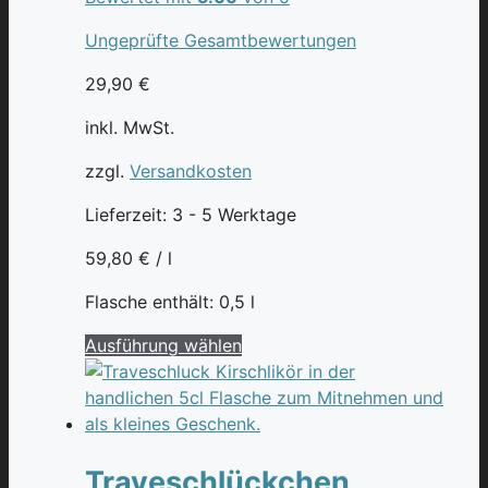
Ungeprüfte Gesamtbewertungen
29,90
€
inkl. MwSt.
zzgl.
Versandkosten
Lieferzeit:
3 - 5 Werktage
59,80
€
/
l
Flasche enthält: 0,5
l
Dieses
Ausführung wählen
Produkt
weist
mehrere
Varianten
auf.
Traveschlückchen