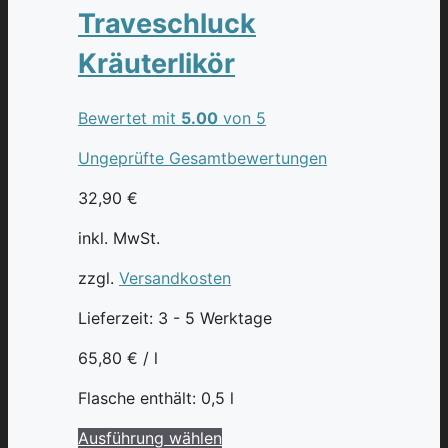
Varianten
Traveschluck
auf.
Kräuterlikör
Die
Optionen
können
Bewertet mit
5.00
von 5
auf
Ungeprüfte Gesamtbewertungen
der
Produktseite
32,90
€
gewählt
werden
inkl. MwSt.
zzgl.
Versandkosten
Lieferzeit:
3 - 5 Werktage
65,80
€
/
l
Flasche enthält: 0,5
l
Dieses
Ausführung wählen