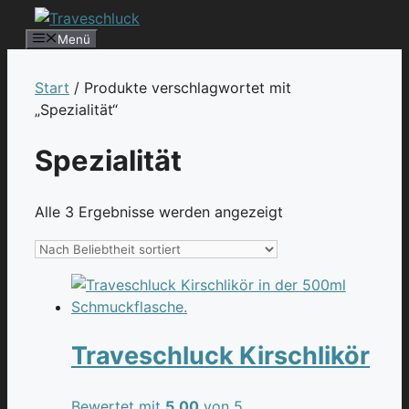
Zum
Inhalt
Menü
springen
Start
/ Produkte verschlagwortet mit
„Spezialität“
Spezialität
Nach
Alle 3 Ergebnisse werden angezeigt
Beliebtheit
sortiert
Traveschluck Kirschlikör
Bewertet mit
5.00
von 5