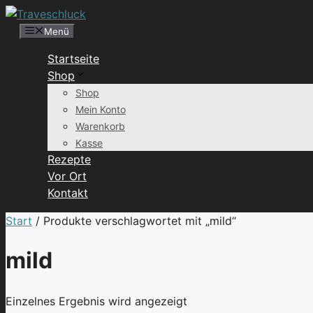
Zum
Inhalt
Menü
springen
Startseite
Shop
Shop
Mein Konto
Warenkorb
Kasse
Rezepte
Vor Ort
Kontakt
Start
/ Produkte verschlagwortet mit „mild“
mild
Einzelnes Ergebnis wird angezeigt