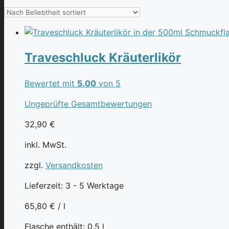
Traveschluck Kräuterlikör
Bewertet mit
5.00
von 5
Ungeprüfte Gesamtbewertungen
32,90
€
inkl. MwSt.
zzgl.
Versandkosten
Lieferzeit:
3 - 5 Werktage
65,80
€
/
l
Flasche enthält: 0,5
l